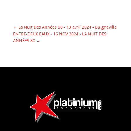
←
La Nuit Des Années 80 - 13 avril 2024 - Bulgnéville
ENTRE-DEUX EAUX - 16 NOV 2024 - LA NUIT DES
ANNÉES 80
→