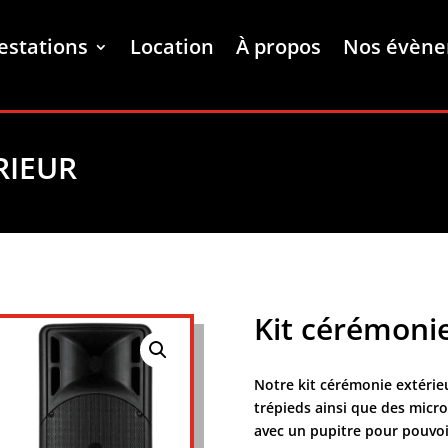
estations
Location
À propos
Nos évèn
RIEUR
Kit cérémonie
Notre kit cérémonie extérie
trépieds ainsi que des micr
avec un pupitre pour pouvoir