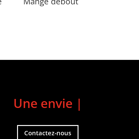
e
Mange debout
Une
|
Contactez-nous