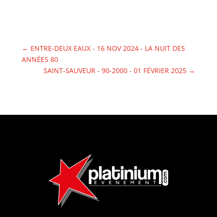
←
ENTRE-DEUX EAUX - 16 NOV 2024 - LA NUIT DES
ANNÉES 80
SAINT-SAUVEUR - 90-2000 - 01 FÉVRIER 2025
→