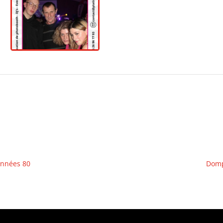
 Années 80
Dompa