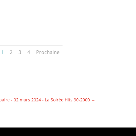
1
2
3
4
Prochaine
ire - 02 mars 2024 - La Soirée Hits 90-2000
→