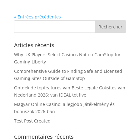
« Entrées précédentes
Articles récents
Why UK Players Select Casinos Not on GamStop for
Gaming Liberty
Comprehensive Guide to Finding Safe and Licensed
Gaming Sites Outside of GamStop
Ontdek de topfeatures van Beste Legale Goksites van
Nederland 2026: van iDEAL tot live
Magyar Online Casino: a legjobb játékélmény és
bónuszok 2026-ban
Test Post Created
Commentaires récents