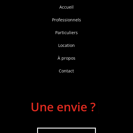
Accueil
Professionnels
Particuliers
Location
À propos
Contact
Une envie ?
|