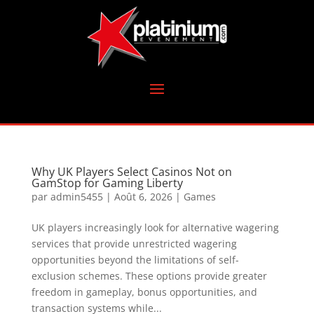
Why UK Players Select Casinos Not on
GamStop for Gaming Liberty
par
admin5455
|
Août 6, 2026
|
Games
UK players increasingly look for alternative wagering
services that provide unrestricted wagering
opportunities beyond the limitations of self-
exclusion schemes. These options provide greater
freedom in gameplay, bonus opportunities, and
transaction systems while...